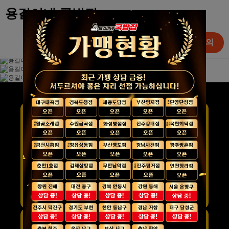
용길이네 국밥집
가족점 개설 문의
영상보기